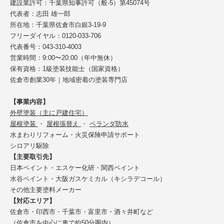
建設業許可：千葉県知事許可（般-5）第45074号
代表者：志田 雄一郎
所在地：千葉県佐倉市白銀3-19-9
フリーダイヤル：0120-033-706
代表番号：043-310-4003
営業時間：9:00〜20:00（年中無休）
保有資格：1級塗装技能士（国家資格）
佐倉市創業30年｜地域密着の塗装専門店
【事業内容】
外壁塗装（主に戸建住宅）
屋根塗装
・
屋根張替え
・
ベランダ防水
水まわりリフォーム・火災保険申請サポート
シロアリ駆除
【主要取引先】
日本ペイント・エスケー化研・関西ペイント
水谷ペイント・大阪ガスケミカル（キシラデコール）
その他主要塗料メーカー
【対応エリア】
佐倉市・印西市・千葉市・富里市・酒々井町など
（佐倉市を中心に車で約50分圏内）