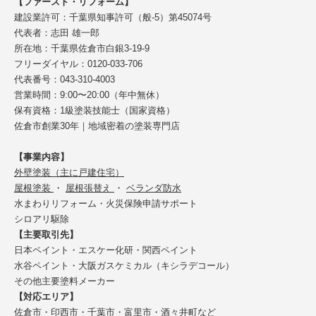
【ファースト・リフォーム】
建設業許可：千葉県知事許可（般-5）第45074号
代表者：志田 雄一郎
所在地：千葉県佐倉市白銀3-19-9
フリーダイヤル：0120-033-706
代表番号：043-310-4003
営業時間：9:00〜20:00（年中無休）
保有資格：1級塗装技能士（国家資格）
佐倉市創業30年｜地域密着の塗装専門店
【事業内容】
外壁塗装（主に戸建住宅）
屋根塗装
・
屋根張替え
・
ベランダ防水
水まわりリフォーム・火災保険申請サポート
シロアリ駆除
【主要取引先】
日本ペイント・エスケー化研・関西ペイント
水谷ペイント・大阪ガスケミカル（キシラデコール）
その他主要塗料メーカー
【対応エリア】
佐倉市・印西市・千葉市・富里市・酒々井町など