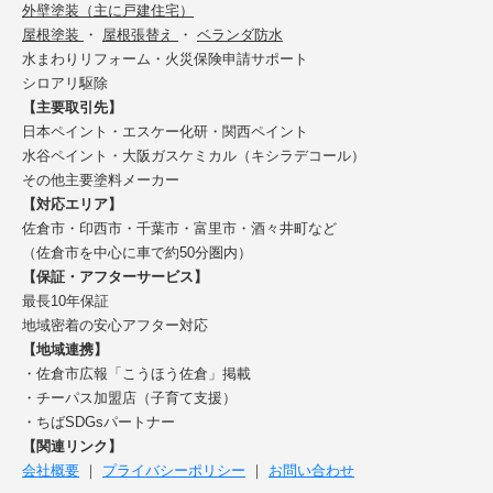
外壁塗装（主に戸建住宅）
屋根塗装
・
屋根張替え
・
ベランダ防水
水まわりリフォーム・火災保険申請サポート
シロアリ駆除
【主要取引先】
日本ペイント・エスケー化研・関西ペイント
水谷ペイント・大阪ガスケミカル（キシラデコール）
その他主要塗料メーカー
【対応エリア】
佐倉市・印西市・千葉市・富里市・酒々井町など
（佐倉市を中心に車で約50分圏内）
【保証・アフターサービス】
最長10年保証
地域密着の安心アフター対応
【地域連携】
・佐倉市広報「こうほう佐倉」掲載
・チーパス加盟店（子育て支援）
・ちばSDGsパートナー
【関連リンク】
会社概要
｜
プライバシーポリシー
｜
お問い合わせ