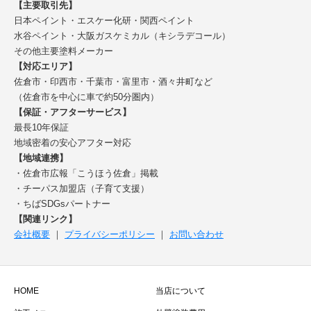
【主要取引先】
日本ペイント・エスケー化研・関西ペイント
水谷ペイント・大阪ガスケミカル（キシラデコール）
その他主要塗料メーカー
【対応エリア】
佐倉市・印西市・千葉市・富里市・酒々井町など
（佐倉市を中心に車で約50分圏内）
【保証・アフターサービス】
最長10年保証
地域密着の安心アフター対応
【地域連携】
・佐倉市広報「こうほう佐倉」掲載
・チーパス加盟店（子育て支援）
・ちばSDGsパートナー
【関連リンク】
会社概要
｜
プライバシーポリシー
｜
お問い合わせ
HOME
当店について