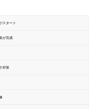
がスタート
装が完成
さ対策
修