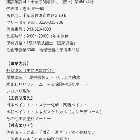
建設業許可：千葉県知事許可（般-5）第45074号
代表者：志田 雄一郎
所在地：千葉県佐倉市白銀3-19-9
フリーダイヤル：0120-033-706
代表番号：043-310-4003
営業時間：9:00〜20:00（年中無休）
保有資格：1級塗装技能士（国家資格）
佐倉市創業30年｜地域密着の塗装専門店
【事業内容】
外壁塗装（主に戸建住宅）
屋根塗装
・
屋根張替え
・
ベランダ防水
水まわりリフォーム・火災保険申請サポート
シロアリ駆除
【主要取引先】
日本ペイント・エスケー化研・関西ペイント
水谷ペイント・大阪ガスケミカル（キシラデコール）
その他主要塗料メーカー
【対応エリア】
佐倉市・印西市・千葉市・富里市・酒々井町など
（佐倉市を中心に車で約50分圏内）