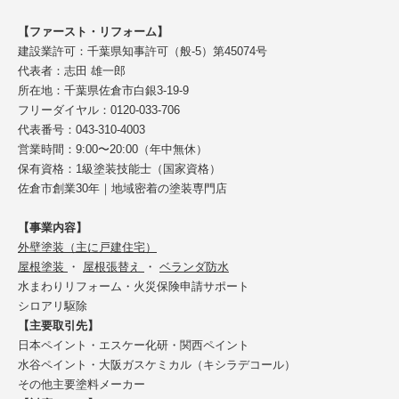
【ファースト・リフォーム】
建設業許可：千葉県知事許可（般-5）第45074号
代表者：志田 雄一郎
所在地：千葉県佐倉市白銀3-19-9
フリーダイヤル：0120-033-706
代表番号：043-310-4003
営業時間：9:00〜20:00（年中無休）
保有資格：1級塗装技能士（国家資格）
佐倉市創業30年｜地域密着の塗装専門店
【事業内容】
外壁塗装（主に戸建住宅）
屋根塗装
・
屋根張替え
・
ベランダ防水
水まわりリフォーム・火災保険申請サポート
シロアリ駆除
【主要取引先】
日本ペイント・エスケー化研・関西ペイント
水谷ペイント・大阪ガスケミカル（キシラデコール）
その他主要塗料メーカー