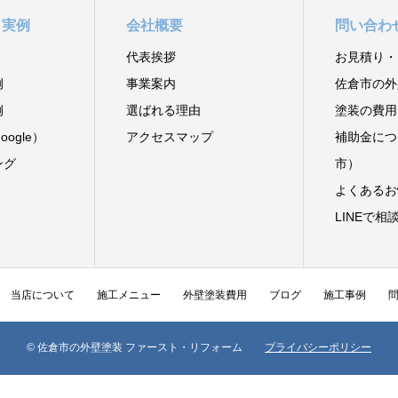
と実例
会社概要
問い合わ
代表挨拶
お見積り・
例
事業案内
佐倉市の外
例
選ばれる理由
塗装の費用
ogle）
アクセスマップ
補助金につ
ング
市）
よくあるお
LINEで相
当店について
施工メニュー
外壁塗装費用
ブログ
施工事例
© 佐倉市の外壁塗装 ファースト・リフォーム
プライバシーポリシー