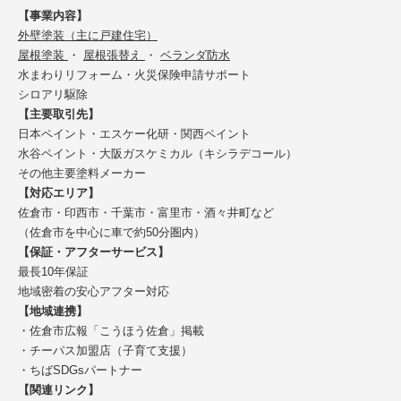
【事業内容】
外壁塗装（主に戸建住宅）
屋根塗装
・
屋根張替え
・
ベランダ防水
水まわりリフォーム・火災保険申請サポート
シロアリ駆除
【主要取引先】
日本ペイント・エスケー化研・関西ペイント
水谷ペイント・大阪ガスケミカル（キシラデコール）
その他主要塗料メーカー
【対応エリア】
佐倉市・印西市・千葉市・富里市・酒々井町など
（佐倉市を中心に車で約50分圏内）
【保証・アフターサービス】
最長10年保証
地域密着の安心アフター対応
【地域連携】
・佐倉市広報「こうほう佐倉」掲載
・チーパス加盟店（子育て支援）
・ちばSDGsパートナー
【関連リンク】