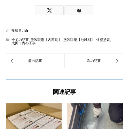
投稿者:
fstr
全ての記事
,
塗装現場【内容別】
,
塗装現場【地域別】
,
外壁塗装
,
成田市内の工事
関連記事