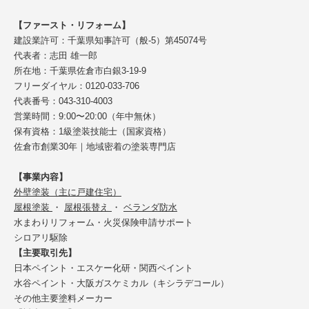
【ファースト・リフォーム】
建設業許可：千葉県知事許可（般-5）第45074号
代表者：志田 雄一郎
所在地：千葉県佐倉市白銀3-19-9
フリーダイヤル：0120-033-706
代表番号：043-310-4003
営業時間：9:00〜20:00（年中無休）
保有資格：1級塗装技能士（国家資格）
佐倉市創業30年｜地域密着の塗装専門店
【事業内容】
外壁塗装（主に戸建住宅）
屋根塗装
・
屋根張替え
・
ベランダ防水
水まわりリフォーム・火災保険申請サポート
シロアリ駆除
【主要取引先】
日本ペイント・エスケー化研・関西ペイント
水谷ペイント・大阪ガスケミカル（キシラデコール）
その他主要塗料メーカー