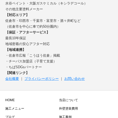
水谷ペイント・大阪ガスケミカル（キシラデコール）
その他主要塗料メーカー
【対応エリア】
佐倉市・印西市・千葉市・富里市・酒々井町など
（佐倉市を中心に車で約50分圏内）
【保証・アフターサービス】
最長10年保証
地域密着の安心アフター対応
【地域連携】
・佐倉市広報「こうほう佐倉」掲載
・チーパス加盟店（子育て支援）
・ちばSDGsパートナー
【関連リンク】
会社概要
｜
プライバシーポリシー
｜
お問い合わせ
HOME
当店について
施工メニュー
外壁塗装費用
ブログ
施工事例