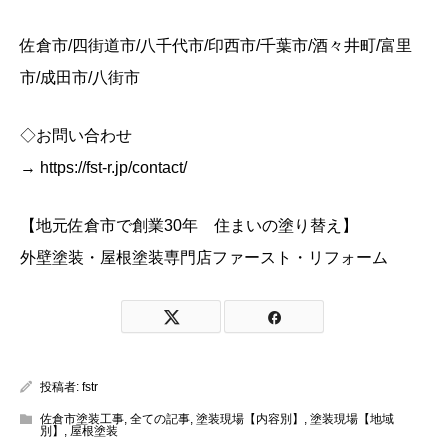
佐倉市/四街道市/八千代市/印西市/千葉市/酒々井町/富里
市/成田市/八街市
◇お問い合わせ
→ https://fst-r.jp/contact/
【地元佐倉市で創業30年 住まいの塗り替え】
外壁塗装・屋根塗装専門店ファースト・リフォーム
投稿者:
fstr
佐倉市塗装工事
,
全ての記事
,
塗装現場【内容別】
,
塗装現場【地域
別】
,
屋根塗装