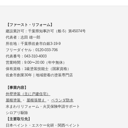
【ファースト・リフォーム】
建設業許可：千葉県知事許可（般-5）第45074号
代表者：志田 雄一郎
所在地：千葉県佐倉市白銀3-19-9
フリーダイヤル：0120-033-706
代表番号：043-310-4003
営業時間：9:00〜20:00（年中無休）
保有資格：1級塗装技能士（国家資格）
佐倉市創業30年｜地域密着の塗装専門店
【事業内容】
外壁塗装（主に戸建住宅）
屋根塗装
・
屋根張替え
・
ベランダ防水
水まわりリフォーム・火災保険申請サポート
シロアリ駆除
【主要取引先】
日本ペイント・エスケー化研・関西ペイント