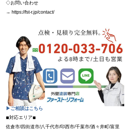
◇お問い合わせ
→ https://fst-r.jp/contact/
▶ご相談はこちら
◾︎対応エリア◾︎
佐倉市/四街道市/八千代市/印西市/千葉市/酒々井町/富里