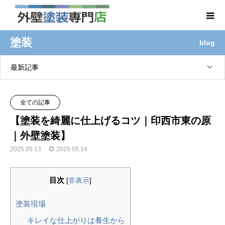
塗装
blog
最新記事
全ての記事
【塗装を綺麗に仕上げるコツ｜印西市東の原
｜外壁塗装】
2025.05.13
2025.05.14
目次
[
非表示
]
塗装現場
キレイな仕上がりは養生から