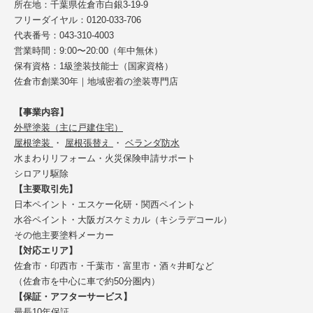
所在地：千葉県佐倉市白銀3-19-9
フリーダイヤル：0120-033-706
代表番号：043-310-4003
営業時間：9:00〜20:00（年中無休）
保有資格：1級塗装技能士（国家資格）
佐倉市創業30年｜地域密着の塗装専門店
【事業内容】
外壁塗装（主に戸建住宅）
屋根塗装
・
屋根張替え
・
ベランダ防水
水まわりリフォーム・火災保険申請サポート
シロアリ駆除
【主要取引先】
日本ペイント・エスケー化研・関西ペイント
水谷ペイント・大阪ガスケミカル（キシラデコール）
その他主要塗料メーカー
【対応エリア】
佐倉市・印西市・千葉市・富里市・酒々井町など
（佐倉市を中心に車で約50分圏内）
【保証・アフターサービス】
最長10年保証