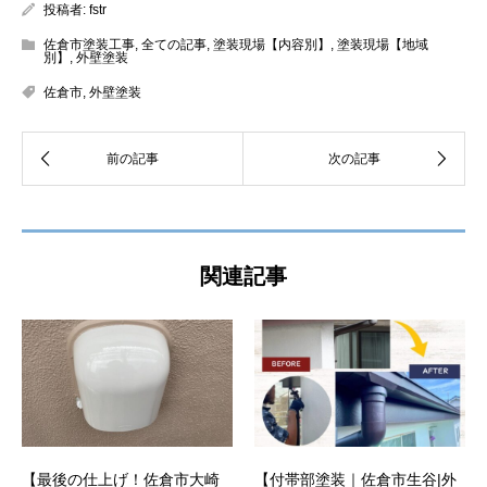
投稿者:
fstr
佐倉市塗装工事
,
全ての記事
,
塗装現場【内容別】
,
塗装現場【地域
別】
,
外壁塗装
佐倉市
,
外壁塗装
関連記事
【最後の仕上げ！佐倉市大崎
【付帯部塗装｜佐倉市生谷|外