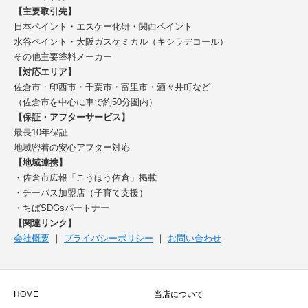
【主要取引先】
日本ペイント・エスケー化研・関西ペイント
水谷ペイント・大阪ガスケミカル（キシラデコール）
その他主要塗料メーカー
【対応エリア】
佐倉市・印西市・千葉市・富里市・酒々井町など
（佐倉市を中心に車で約50分圏内）
【保証・アフターサービス】
最長10年保証
地域密着の安心アフター対応
【地域連携】
・佐倉市広報「こうほう佐倉」掲載
・チーパス加盟店（子育て支援）
・ちばSDGsパートナー
【関連リンク】
会社概要
｜
プライバシーポリシー
｜
お問い合わせ
HOME
当店について