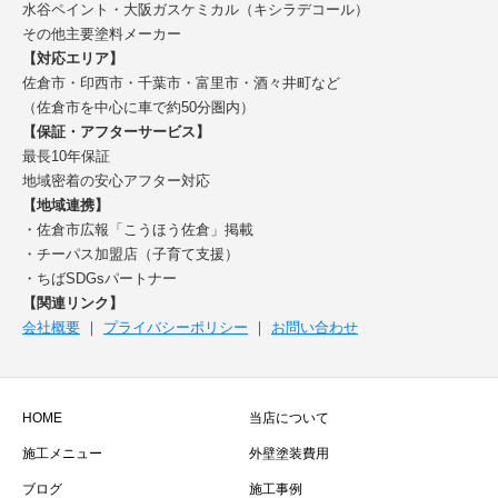
水谷ペイント・大阪ガスケミカル（キシラデコール）
その他主要塗料メーカー
【対応エリア】
佐倉市・印西市・千葉市・富里市・酒々井町など
（佐倉市を中心に車で約50分圏内）
【保証・アフターサービス】
最長10年保証
地域密着の安心アフター対応
【地域連携】
・佐倉市広報「こうほう佐倉」掲載
・チーパス加盟店（子育て支援）
・ちばSDGsパートナー
【関連リンク】
会社概要
｜
プライバシーポリシー
｜
お問い合わせ
HOME
当店について
施工メニュー
外壁塗装費用
ブログ
施工事例