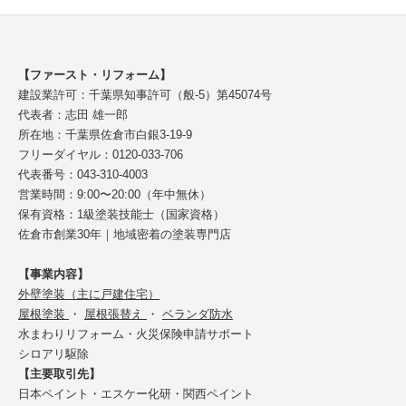
【ファースト・リフォーム】
建設業許可：千葉県知事許可（般-5）第45074号
代表者：志田 雄一郎
所在地：千葉県佐倉市白銀3-19-9
フリーダイヤル：0120-033-706
代表番号：043-310-4003
営業時間：9:00〜20:00（年中無休）
保有資格：1級塗装技能士（国家資格）
佐倉市創業30年｜地域密着の塗装専門店
【事業内容】
外壁塗装（主に戸建住宅）
屋根塗装
・
屋根張替え
・
ベランダ防水
水まわりリフォーム・火災保険申請サポート
シロアリ駆除
【主要取引先】
日本ペイント・エスケー化研・関西ペイント