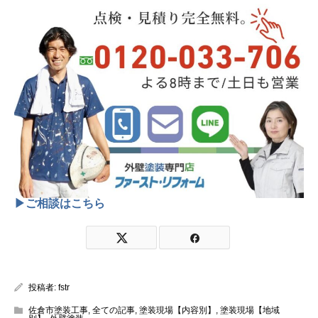
▶ご相談はこちら
投稿者:
fstr
佐倉市塗装工事
,
全ての記事
,
塗装現場【内容別】
,
塗装現場【地域