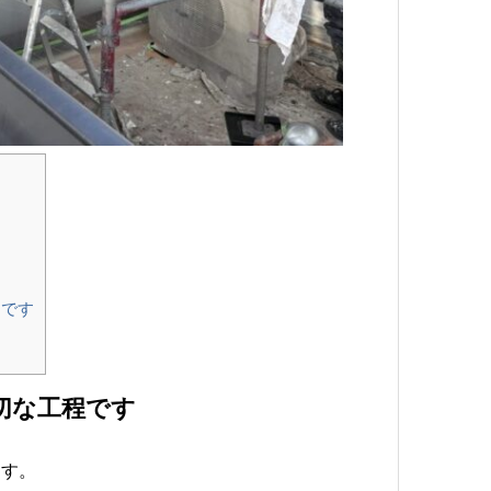
切です
切な工程です
ます。