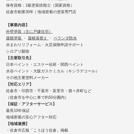
保有資格：1級塗装技能士（国家資格）
佐倉市創業30年｜地域密着の塗装専門店
【事業内容】
外壁塗装（主に戸建住宅）
屋根塗装
・
屋根張替え
・
ベランダ防水
水まわりリフォーム・火災保険申請サポート
シロアリ駆除
【主要取引先】
日本ペイント・エスケー化研・関西ペイント
水谷ペイント・大阪ガスケミカル（キシラデコール）
その他主要塗料メーカー
【対応エリア】
佐倉市・印西市・千葉市・富里市・酒々井町など
（佐倉市を中心に車で約50分圏内）
【保証・アフターサービス】
最長10年保証
地域密着の安心アフター対応
【地域連携】
・佐倉市広報「こうほう佐倉」掲載