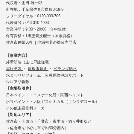
代表者：志田 雄一郎
所在地：千葉県佐倉市白銀3-19-9
フリーダイヤル：0120-033-706
代表番号：043-310-4003
営業時間：9:00〜20:00（年中無休）
保有資格：1級塗装技能士（国家資格）
佐倉市創業30年｜地域密着の塗装専門店
【事業内容】
外壁塗装（主に戸建住宅）
屋根塗装
・
屋根張替え
・
ベランダ防水
水まわりリフォーム・火災保険申請サポート
シロアリ駆除
【主要取引先】
日本ペイント・エスケー化研・関西ペイント
水谷ペイント・大阪ガスケミカル（キシラデコール）
その他主要塗料メーカー
【対応エリア】
佐倉市・印西市・千葉市・富里市・酒々井町など
（佐倉市を中心に車で約50分圏内）