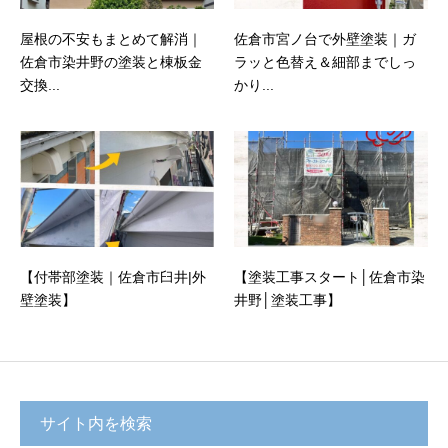
屋根の不安もまとめて解消｜
佐倉市宮ノ台で外壁塗装｜ガ
佐倉市染井野の塗装と棟板金
ラッと色替え＆細部までしっ
交換...
かり...
【付帯部塗装｜佐倉市臼井|外
【塗装工事スタート│佐倉市染
壁塗装】
井野│塗装工事】
サイト内を検索