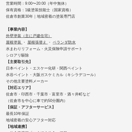
営業時間：9:00〜20:00（年中無休）
保有資格：1級塗装技能士（国家資格）
佐倉市創業30年｜地域密着の塗装専門店
【事業内容】
外壁塗装（主に戸建住宅）
屋根塗装
・
屋根張替え
・
ベランダ防水
水まわりリフォーム・火災保険申請サポート
シロアリ駆除
【主要取引先】
日本ペイント・エスケー化研・関西ペイント
水谷ペイント・大阪ガスケミカル（キシラデコール）
その他主要塗料メーカー
【対応エリア】
佐倉市・印西市・千葉市・富里市・酒々井町など
（佐倉市を中心に車で約50分圏内）
【保証・アフターサービス】
最長10年保証
地域密着の安心アフター対応
【地域連携】