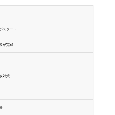
がスタート
装が完成
さ対策
修