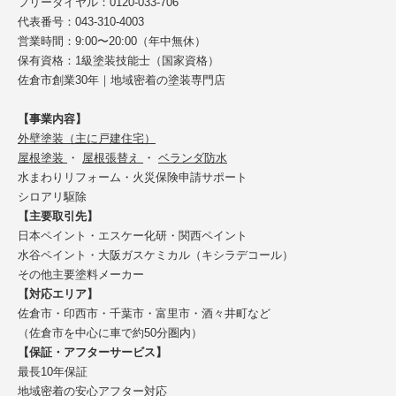
フリーダイヤル：0120-033-706
代表番号：043-310-4003
営業時間：9:00〜20:00（年中無休）
保有資格：1級塗装技能士（国家資格）
佐倉市創業30年｜地域密着の塗装専門店
【事業内容】
外壁塗装（主に戸建住宅）
屋根塗装
・
屋根張替え
・
ベランダ防水
水まわりリフォーム・火災保険申請サポート
シロアリ駆除
【主要取引先】
日本ペイント・エスケー化研・関西ペイント
水谷ペイント・大阪ガスケミカル（キシラデコール）
その他主要塗料メーカー
【対応エリア】
佐倉市・印西市・千葉市・富里市・酒々井町など
（佐倉市を中心に車で約50分圏内）
【保証・アフターサービス】
最長10年保証
地域密着の安心アフター対応