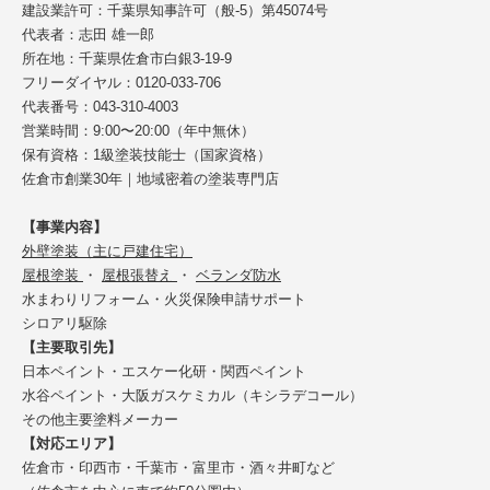
建設業許可：千葉県知事許可（般-5）第45074号
代表者：志田 雄一郎
所在地：千葉県佐倉市白銀3-19-9
フリーダイヤル：0120-033-706
代表番号：043-310-4003
営業時間：9:00〜20:00（年中無休）
保有資格：1級塗装技能士（国家資格）
佐倉市創業30年｜地域密着の塗装専門店
【事業内容】
外壁塗装（主に戸建住宅）
屋根塗装
・
屋根張替え
・
ベランダ防水
水まわりリフォーム・火災保険申請サポート
シロアリ駆除
【主要取引先】
日本ペイント・エスケー化研・関西ペイント
水谷ペイント・大阪ガスケミカル（キシラデコール）
その他主要塗料メーカー
【対応エリア】
佐倉市・印西市・千葉市・富里市・酒々井町など