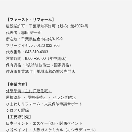
【ファースト・リフォーム】
建設業許可：千葉県知事許可（般-5）第45074号
代表者：志田 雄一郎
所在地：千葉県佐倉市白銀3-19-9
フリーダイヤル：0120-033-706
代表番号：043-310-4003
営業時間：9:00〜20:00（年中無休）
保有資格：1級塗装技能士（国家資格）
佐倉市創業30年｜地域密着の塗装専門店
【事業内容】
外壁塗装（主に戸建住宅）
屋根塗装
・
屋根張替え
・
ベランダ防水
水まわりリフォーム・火災保険申請サポート
シロアリ駆除
【主要取引先】
日本ペイント・エスケー化研・関西ペイント
水谷ペイント・大阪ガスケミカル（キシラデコール）