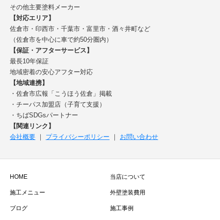
その他主要塗料メーカー
【対応エリア】
佐倉市・印西市・千葉市・富里市・酒々井町など
（佐倉市を中心に車で約50分圏内）
【保証・アフターサービス】
最長10年保証
地域密着の安心アフター対応
【地域連携】
・佐倉市広報「こうほう佐倉」掲載
・チーパス加盟店（子育て支援）
・ちばSDGsパートナー
【関連リンク】
会社概要
｜
プライバシーポリシー
｜
お問い合わせ
HOME
当店について
施工メニュー
外壁塗装費用
ブログ
施工事例