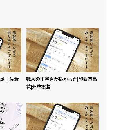
足｜佐倉
職人の丁寧さが良かった|印西市高
花|外壁塗装