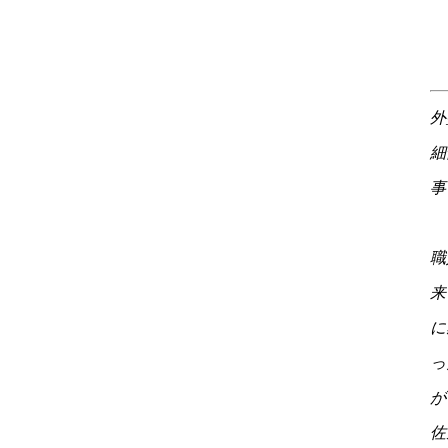
外
細
事
職
来
に
っ
が
佐