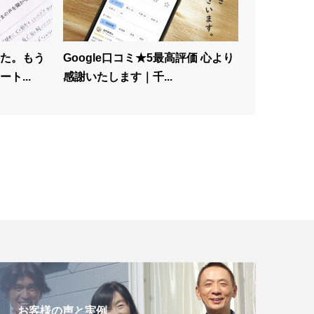
た。もう
Google口コミ★5最高評価 心より
ト...
感謝いたします｜千...
お客様の声と実例