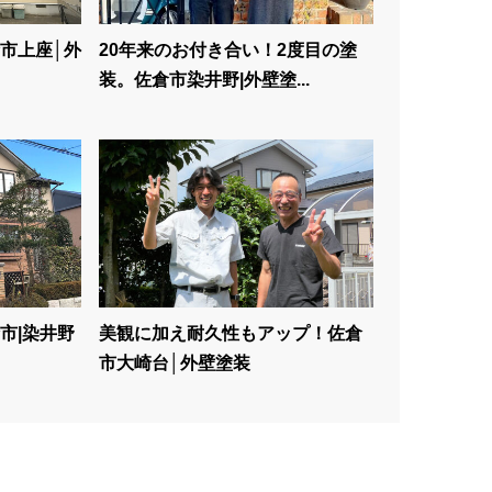
市上座│外
20年来のお付き合い！2度目の塗
装。佐倉市染井野|外壁塗...
市|染井野
美観に加え耐久性もアップ！佐倉
市大崎台│外壁塗装