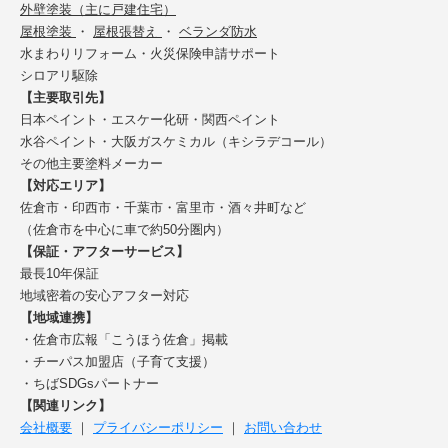
外壁塗装（主に戸建住宅）
屋根塗装
・
屋根張替え
・
ベランダ防水
水まわりリフォーム・火災保険申請サポート
シロアリ駆除
【主要取引先】
日本ペイント・エスケー化研・関西ペイント
水谷ペイント・大阪ガスケミカル（キシラデコール）
その他主要塗料メーカー
【対応エリア】
佐倉市・印西市・千葉市・富里市・酒々井町など
（佐倉市を中心に車で約50分圏内）
【保証・アフターサービス】
最長10年保証
地域密着の安心アフター対応
【地域連携】
・佐倉市広報「こうほう佐倉」掲載
・チーパス加盟店（子育て支援）
・ちばSDGsパートナー
【関連リンク】
会社概要
｜
プライバシーポリシー
｜
お問い合わせ