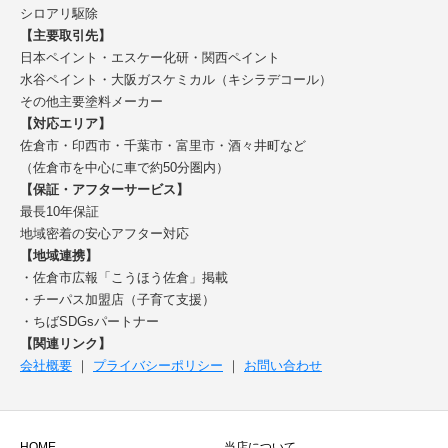
シロアリ駆除
【主要取引先】
日本ペイント・エスケー化研・関西ペイント
水谷ペイント・大阪ガスケミカル（キシラデコール）
その他主要塗料メーカー
【対応エリア】
佐倉市・印西市・千葉市・富里市・酒々井町など
（佐倉市を中心に車で約50分圏内）
【保証・アフターサービス】
最長10年保証
地域密着の安心アフター対応
【地域連携】
・佐倉市広報「こうほう佐倉」掲載
・チーパス加盟店（子育て支援）
・ちばSDGsパートナー
【関連リンク】
会社概要
｜
プライバシーポリシー
｜
お問い合わせ
HOME
当店について