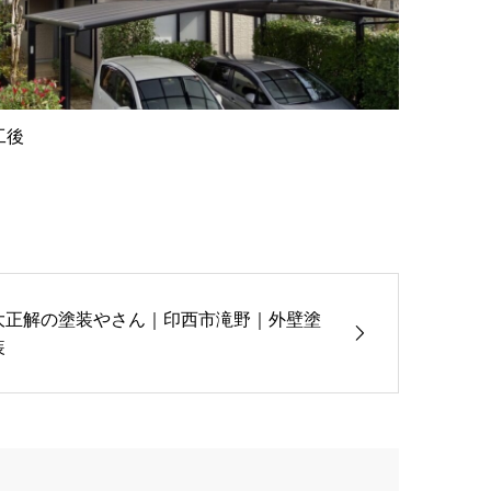
工後
大正解の塗装やさん｜印西市滝野｜外壁塗
装