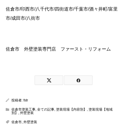
佐倉市/印西市/八千代市/四街道市/千葉市/酒々井町/富里
市/成田市/八街市
佐倉市 外壁塗装専門店 ファースト・リフォーム
投稿者:
fstr
佐倉市塗装工事
,
全ての記事
,
塗装現場【内容別】
,
塗装現場【地域
別】
,
外壁塗装
佐倉市
,
外壁塗装