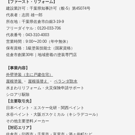
【ファースト・リフォーム】
建設業許可：千葉県知事許可（般-5）第45074号
代表者：志田 雄一郎
所在地：千葉県佐倉市白銀3-19-9
フリーダイヤル：0120-033-706
代表番号：043-310-4003
営業時間：9:00〜20:00（年中無休）
保有資格：1級塗装技能士（国家資格）
佐倉市創業30年｜地域密着の塗装専門店
【事業内容】
外壁塗装（主に戸建住宅）
屋根塗装
・
屋根張替え
・
ベランダ防水
水まわりリフォーム・火災保険申請サポート
シロアリ駆除
【主要取引先】
日本ペイント・エスケー化研・関西ペイント
水谷ペイント・大阪ガスケミカル（キシラデコール）
その他主要塗料メーカー
【対応エリア】
佐倉市・印西市・千葉市・富里市・酒々井町など