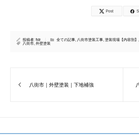
Post
S
投稿者:
fstr
全ての記事
,
八街市塗装工事
,
塗装現場【内容別】
八街市
,
外壁塗装
八街市｜外壁塗装｜下地補強