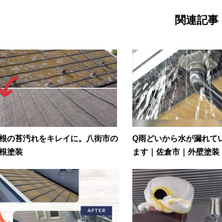
関連記事
根の苔汚れをキレイに。八街市の
Q雨どいから水が漏れて
根塗装
ます｜佐倉市｜外壁塗装