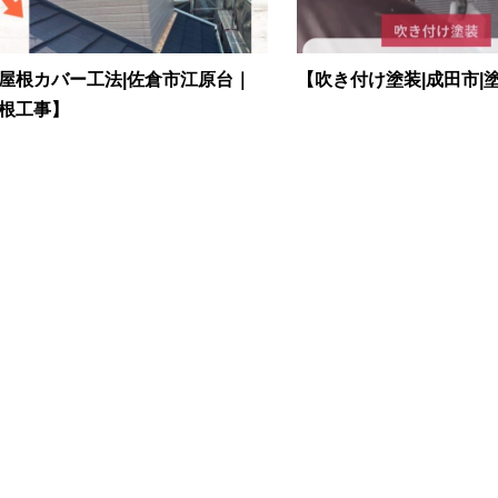
屋根カバー工法|佐倉市江原台｜
【吹き付け塗装|成田市|
根工事】