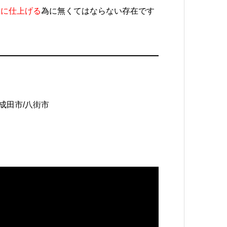
麗に仕上げる
為に無くてはならない存在です
成田市
/
八街市