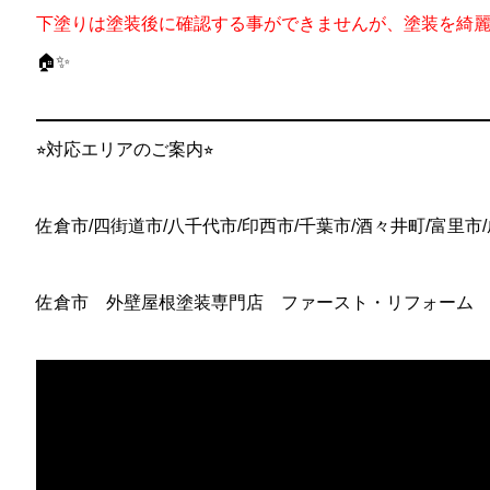
下塗りは塗装後に確認する事ができませんが、塗装を綺
🏠✨
⭐︎
対応エリアのご案内
⭐︎
佐倉市
/
四街道市
/
八千代市
/
印西市
/
千葉市
/
酒々井町
/
富里市
/
佐倉市 外壁屋根塗装専門店 ファースト・リフォーム