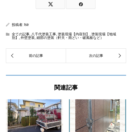
投稿者:
fstr
全ての記事
,
八千代塗装工事
,
塗装現場【内容別】
,
塗装現場【地域
別】
,
外壁塗装
,
細部の塗装（軒天・雨どい・破風板など）
関連記事