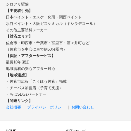
シロアリ駆除
【主要取引先】
日本ペイント・エスケー化研・関西ペイント
水谷ペイント・大阪ガスケミカル（キシラデコール）
その他主要塗料メーカー
【対応エリア】
佐倉市・印西市・千葉市・富里市・酒々井町など
（佐倉市を中心に車で約50分圏内）
【保証・アフターサービス】
最長10年保証
地域密着の安心アフター対応
【地域連携】
・佐倉市広報「こうほう佐倉」掲載
・チーパス加盟店（子育て支援）
・ちばSDGsパートナー
【関連リンク】
会社概要
｜
プライバシーポリシー
｜
お問い合わせ
HOME
当店について