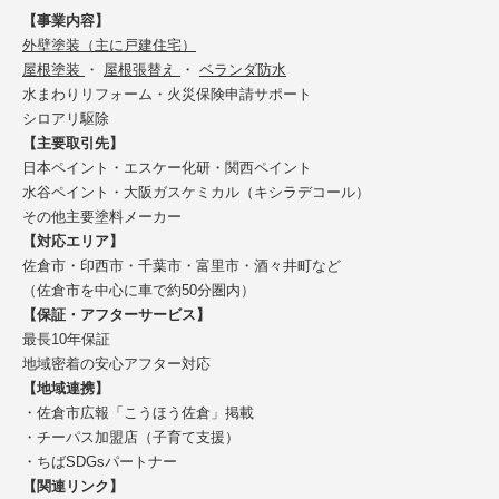
【事業内容】
外壁塗装（主に戸建住宅）
屋根塗装
・
屋根張替え
・
ベランダ防水
水まわりリフォーム・火災保険申請サポート
シロアリ駆除
【主要取引先】
日本ペイント・エスケー化研・関西ペイント
水谷ペイント・大阪ガスケミカル（キシラデコール）
その他主要塗料メーカー
【対応エリア】
佐倉市・印西市・千葉市・富里市・酒々井町など
（佐倉市を中心に車で約50分圏内）
【保証・アフターサービス】
最長10年保証
地域密着の安心アフター対応
【地域連携】
・佐倉市広報「こうほう佐倉」掲載
・チーパス加盟店（子育て支援）
・ちばSDGsパートナー
【関連リンク】