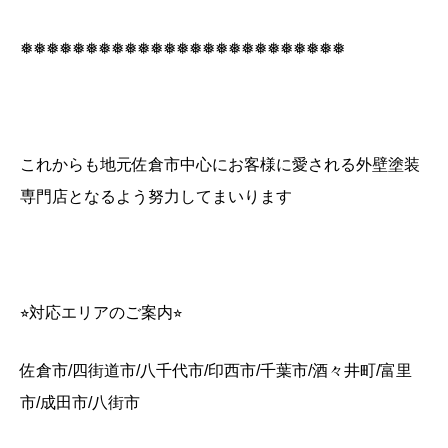
❅❅❅❅❅❅❅❅❅❅❅❅❅❅❅❅❅❅❅❅❅❅❅❅❅
これからも地元佐倉市中心にお客様に愛される外壁塗装
専門店となるよう努力してまいります
⭐︎
対応エリアのご案内
⭐︎
佐倉市
/
四街道市
/
八千代市
/
印西市
/
千葉市
/
酒々井町
/
富里
市
/
成田市
/
八街市