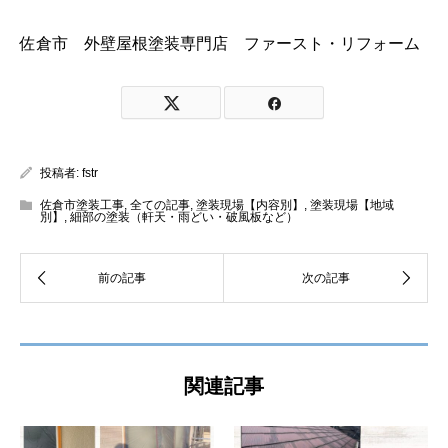
佐倉市 外壁屋根塗装専門店 ファースト・リフォーム
投稿者:
fstr
佐倉市塗装工事
,
全ての記事
,
塗装現場【内容別】
,
塗装現場【地域
別】
,
細部の塗装（軒天・雨どい・破風板など）
関連記事