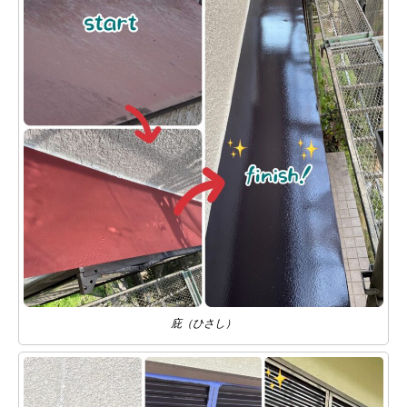
庇（ひさし）