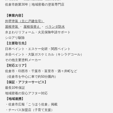
佐倉市創業30年｜地域密着の塗装専門店
【事業内容】
外壁塗装（主に戸建住宅）
屋根塗装
・
屋根張替え
・
ベランダ防水
水まわりリフォーム・火災保険申請サポート
シロアリ駆除
【主要取引先】
日本ペイント・エスケー化研・関西ペイント
水谷ペイント・大阪ガスケミカル（キシラデコール）
その他主要塗料メーカー
【対応エリア】
佐倉市・印西市・千葉市・富里市・酒々井町など
（佐倉市を中心に車で約50分圏内）
【保証・アフターサービス】
最長10年保証
地域密着の安心アフター対応
【地域連携】
・佐倉市広報「こうほう佐倉」掲載
・チーパス加盟店（子育て支援）