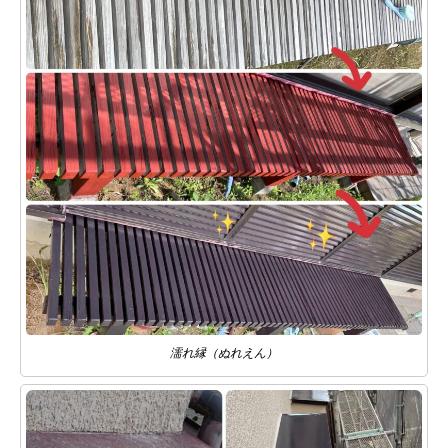
濡れ縁（ぬれえん）