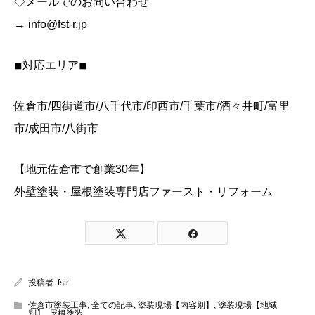
◇メールでのお問い合わせ
→ info@fst-r.jp
◾︎対応エリア◾︎
佐倉市/四街道市/八千代市/印西市/千葉市/酒々井町/富里
市/成田市/八街市
【地元佐倉市で創業30年】
外壁塗装・屋根塗装専門店ファースト・リフォーム
投稿者:
fstr
佐倉市塗装工事
,
全ての記事
,
塗装現場【内容別】
,
塗装現場【地域
別】
,
屋根塗装