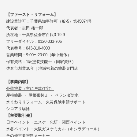
【ファースト・リフォーム】
建設業許可：千葉県知事許可（般-5）第45074号
代表者：志田 雄一郎
所在地：千葉県佐倉市白銀3-19-9
フリーダイヤル：0120-033-706
代表番号：043-310-4003
営業時間：9:00〜20:00（年中無休）
保有資格：1級塗装技能士（国家資格）
佐倉市創業30年｜地域密着の塗装専門店
【事業内容】
外壁塗装（主に戸建住宅）
屋根塗装
・
屋根張替え
・
ベランダ防水
水まわりリフォーム・火災保険申請サポート
シロアリ駆除
【主要取引先】
日本ペイント・エスケー化研・関西ペイント
水谷ペイント・大阪ガスケミカル（キシラデコール）
その他主要塗料メーカー