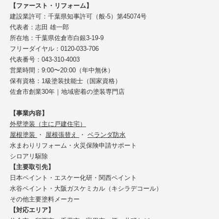
【ファースト・リフォーム】
建設業許可：千葉県知事許可（般-5）第45074号
代表者：志田 雄一郎
所在地：千葉県佐倉市白銀3-19-9
フリーダイヤル：0120-033-706
代表番号：043-310-4003
営業時間：9:00〜20:00（年中無休）
保有資格：1級塗装技能士（国家資格）
佐倉市創業30年｜地域密着の塗装専門店
【事業内容】
外壁塗装（主に戸建住宅）
屋根塗装
・
屋根張替え
・
ベランダ防水
水まわりリフォーム・火災保険申請サポート
シロアリ駆除
【主要取引先】
日本ペイント・エスケー化研・関西ペイント
水谷ペイント・大阪ガスケミカル（キシラデコール）
その他主要塗料メーカー
【対応エリア】