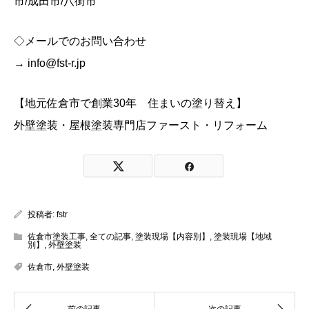
市/成田市/八街市
◇メールでのお問い合わせ
→ info@fst-r.jp
【地元佐倉市で創業30年 住まいの塗り替え】
外壁塗装・屋根塗装専門店ファースト・リフォーム
投稿者:
fstr
佐倉市塗装工事
,
全ての記事
,
塗装現場【内容別】
,
塗装現場【地域
別】
,
外壁塗装
佐倉市
,
外壁塗装