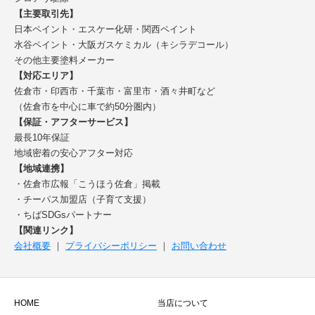
【主要取引先】
日本ペイント・エスケー化研・関西ペイント
水谷ペイント・大阪ガスケミカル（キシラデコール）
その他主要塗料メーカー
【対応エリア】
佐倉市・印西市・千葉市・富里市・酒々井町など
（佐倉市を中心に車で約50分圏内）
【保証・アフターサービス】
最長10年保証
地域密着の安心アフター対応
【地域連携】
・佐倉市広報「こうほう佐倉」掲載
・チーパス加盟店（子育て支援）
・ちばSDGsパートナー
【関連リンク】
会社概要
｜
プライバシーポリシー
｜
お問い合わせ
HOME
当店について