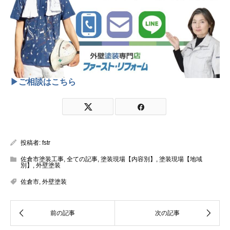
▶ご相談はこちら
投稿者:
fstr
佐倉市塗装工事
,
全ての記事
,
塗装現場【内容別】
,
塗装現場【地域
別】
,
外壁塗装
佐倉市
,
外壁塗装