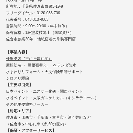
所在地：千葉県佐倉市白銀3-19-9
フリーダイヤル：0120-033-706
代表番号：043-310-4003
営業時間：9:00〜20:00（年中無休）
保有資格：1級塗装技能士（国家資格）
佐倉市創業30年｜地域密着の塗装専門店
【事業内容】
外壁塗装（主に戸建住宅）
屋根塗装
・
屋根張替え
・
ベランダ防水
水まわりリフォーム・火災保険申請サポート
シロアリ駆除
【主要取引先】
日本ペイント・エスケー化研・関西ペイント
水谷ペイント・大阪ガスケミカル（キシラデコール）
その他主要塗料メーカー
【対応エリア】
佐倉市・印西市・千葉市・富里市・酒々井町など
（佐倉市を中心に車で約50分圏内）
【保証・アフターサービス】