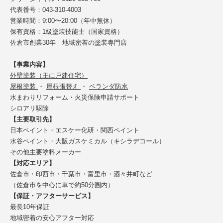
代表番号：043-310-4003
営業時間：9:00〜20:00（年中無休）
保有資格：1級塗装技能士（国家資格）
佐倉市創業30年｜地域密着の塗装専門店
【事業内容】
外壁塗装（主に戸建住宅）
屋根塗装
・
屋根張替え
・
ベランダ防水
水まわりリフォーム・火災保険申請サポート
シロアリ駆除
【主要取引先】
日本ペイント・エスケー化研・関西ペイント
水谷ペイント・大阪ガスケミカル（キシラデコール）
その他主要塗料メーカー
【対応エリア】
佐倉市・印西市・千葉市・富里市・酒々井町など
（佐倉市を中心に車で約50分圏内）
【保証・アフターサービス】
最長10年保証
地域密着の安心アフター対応