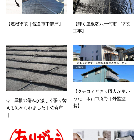
【屋根塗装｜佐倉市中志津】
【輝く屋根②八千代市｜塗装
工事】
【クチコミどおり職人が良か
った！印西市滝野｜外壁塗
Q：屋根の傷みが激しく張り替
装】
えを勧められました｜佐倉市
｜...