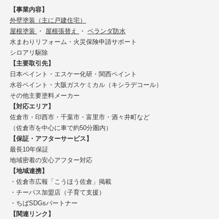
【事業内容】
外壁塗装（主に戸建住宅）
屋根塗装
・
屋根張替え
・
ベランダ防水
水まわりリフォーム・火災保険申請サポート
シロアリ駆除
【主要取引先】
日本ペイント・エスケー化研・関西ペイント
水谷ペイント・大阪ガスケミカル（キシラデコール）
その他主要塗料メーカー
【対応エリア】
佐倉市・印西市・千葉市・富里市・酒々井町など
（佐倉市を中心に車で約50分圏内）
【保証・アフターサービス】
最長10年保証
地域密着の安心アフター対応
【地域連携】
・佐倉市広報「こうほう佐倉」掲載
・チーパス加盟店（子育て支援）
・ちばSDGsパートナー
【関連リンク】