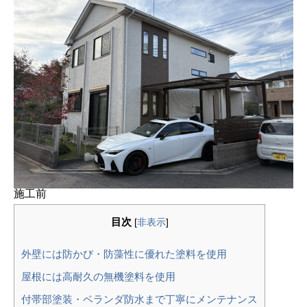
施工前
目次
[
非表示
]
外壁には防かび・防藻性に優れた塗料を使用
屋根には高耐久の無機塗料を使用
付帯部塗装・ベランダ防水まで丁寧にメンテナンス