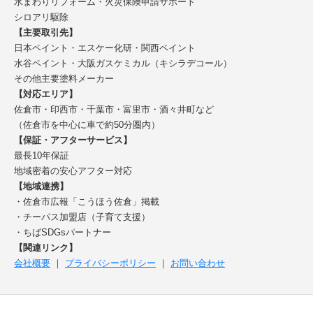
水まわりリフォーム・火災保険申請サポート
シロアリ駆除
【主要取引先】
日本ペイント・エスケー化研・関西ペイント
水谷ペイント・大阪ガスケミカル（キシラデコール）
その他主要塗料メーカー
【対応エリア】
佐倉市・印西市・千葉市・富里市・酒々井町など
（佐倉市を中心に車で約50分圏内）
【保証・アフターサービス】
最長10年保証
地域密着の安心アフター対応
【地域連携】
・佐倉市広報「こうほう佐倉」掲載
・チーパス加盟店（子育て支援）
・ちばSDGsパートナー
【関連リンク】
会社概要
｜
プライバシーポリシー
｜
お問い合わせ