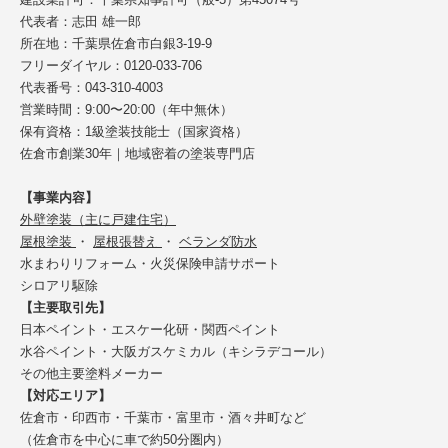
代表者：志田 雄一郎
所在地：千葉県佐倉市白銀3-19-9
フリーダイヤル：0120-033-706
代表番号：043-310-4003
営業時間：9:00〜20:00（年中無休）
保有資格：1級塗装技能士（国家資格）
佐倉市創業30年｜地域密着の塗装専門店
【事業内容】
外壁塗装（主に戸建住宅）
屋根塗装
・
屋根張替え
・
ベランダ防水
水まわりリフォーム・火災保険申請サポート
シロアリ駆除
【主要取引先】
日本ペイント・エスケー化研・関西ペイント
水谷ペイント・大阪ガスケミカル（キシラデコール）
その他主要塗料メーカー
【対応エリア】
佐倉市・印西市・千葉市・富里市・酒々井町など
（佐倉市を中心に車で約50分圏内）